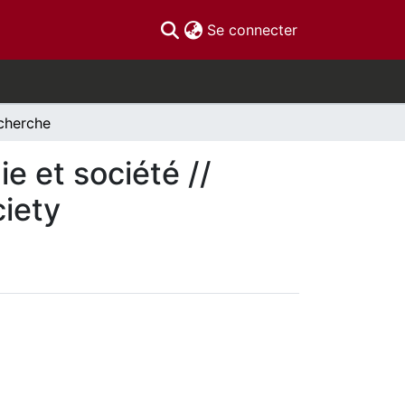
(current)
Se connecter
cherche
e et société //
ciety