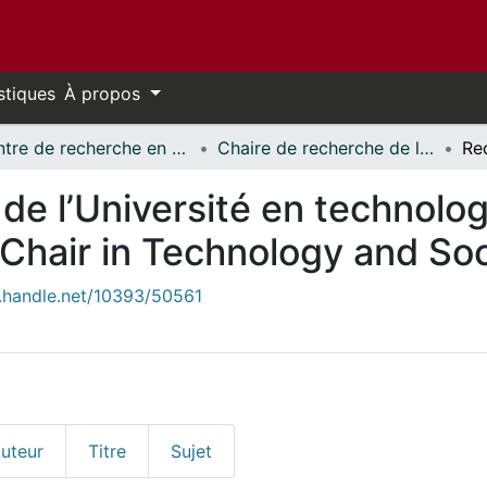
stiques
À propos
Centre de recherche en droit, technologie et société // Centre for Law, Technology, and Society
Chaire de recherche de l’Université en technologie et société // University Research Chair in Technology and Society
Re
de l’Université en technologi
 Chair in Technology and So
l.handle.net/10393/50561
uteur
Titre
Sujet