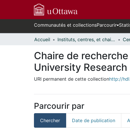
Communautés et collections
Parcourir
Stati
Accueil
Instituts, centres, et chaires de recherche // Research Institutes, Centres, and Chairs
Chaire de recherche 
University Research
URI permanent de cette collection
http://hd
Parcourir par
Chercher
Date de publication
A