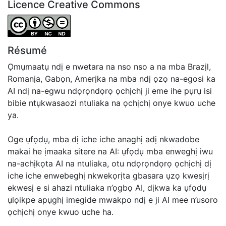
Licence Creative Commons
Attribution-NonCommercial-NoDerivatives 4.0 Internatio
Résumé
Ọmụmaatụ ndị e nwetara na nso nso a na mba Brazịl,
Romanịa, Gabọn, Amerịka na mba ndị ọzọ na-egosi ka
AI ndị na-egwu ndọrọndọrọ ọchịchị ji eme ihe pụrụ isi
bibie ntụkwasaozi ntuliaka na ọchịchị onye kwuo uche
ya.
Oge ụfọdụ, mba dị iche iche anaghị adị nkwadobe
makai he ịmaaka sitere na AI: ụfọdụ mba enweghị iwu
na-achịkọta AI na ntuliaka, otu ndọrọndọrọ ọchịchị dị
iche iche enwebeghị nkwekọrịta gbasara ụzọ kwesịrị
ekwesị e si ahazi ntuliaka n’ọgbọ AI, dịkwa ka ụfọdụ
ụlọikpe apụghị imegide mwakpo ndị e ji AI mee n’usoro
ọchịchị onye kwuo uche ha.