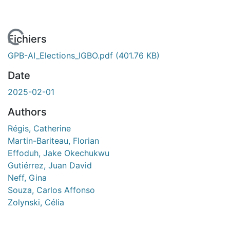
 de chargement...
Fichiers
GPB-AI_Elections_IGBO.pdf
(401.76 KB)
Date
2025-02-01
Authors
Régis, Catherine
Martin-Bariteau, Florian
Effoduh, Jake Okechukwu
Gutiérrez, Juan David
Neff, Gina
Souza, Carlos Affonso
Zolynski, Célia