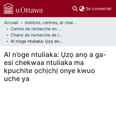
(c
Se connecter
Accueil
Instituts, centres, et chaires de recherche // Research Institutes, Centres, and Chairs
Communautés
Centre de recherche en droit, technologie et société // Centre for Law, Technology, and Society
et collections
Chaire de recherche de l’Université en technologie et société // University Research Chair in Technology and Society
Parcourir
AI n’oge ntuliaka: Ụzọ anọ a ga-esi chekwaa ntuliaka ma kpuchite ọchịchị onye kwuo uche ya
Statistiques
À propos
AI n’oge ntuliaka: Ụzọ anọ a ga-
esi chekwaa ntuliaka ma
kpuchite ọchịchị onye kwuo
uche ya