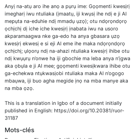
Anyị na-atụ aro ihe anọ a pụrụ ime: Gọọmenti kwesịrị
imegharị iwu ntuliaka (ịmaatụ, iji kwụsị ihe ndị e ji AI
mepụta na-eduhie ndị mmadụ ụzọ); otu ndọrọndọrọ
ọchịchị dị iche iche kwesịrị ịnabata iwu na usoro
akparamaagwa nke ga-edo ha anya gbasara ụzọ
kwesịrị ekwesị e si eji AI eme ihe maka ndọrọndọrọ
ọchịchị; ụlọorụ ndị na-ahazi ntuliaka kwesịrị ihibe otu
ndị kwụụrụ n’onwe ha iji gbochie ma leba anya n’ịgwa
aka ọbụla e ji AI mee; gọọmenti kwesịkwara ihibe otu
ga-echekwa ntụkwasịobi ntuliaka maka AI n’ogogo
mbaụwa, iji buo agha megide ịnọ na mba manye aka
na mba ọzọ.
This is a translation in Igbo of a document initially
published in English: https://doi.org/10.20381/ruor-
31187
Mots-clés