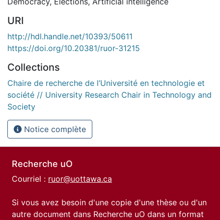
Democracy
,
Elections
,
Artificial intelligence
URI
http://hdl.handle.net/10393/50611
https://doi.org/10.20381/ruor-31215
Collections
Chaire de recherche de l’Université en technologie et
société // University Research Chair in Technology and
Society
Notice complète
Recherche uO
Courriel :
ruor@uottawa.ca
Si vous avez besoin d'une copie d'une thèse ou d'un
autre document dans Recherche uO dans un format