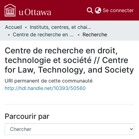
(c
Se connecter
Accueil
Instituts, centres, et chaires de recherche // Research Institutes, Centres, and Chairs
Communautés
Centre de recherche en droit, technologie et société // Centre for Law, Technology, and Society
Recherche
et collections
Parcourir
Centre de recherche en droit,
Statistiques
technologie et société // Centre
À propos
for Law, Technology, and Society
URI permanent de cette communauté
http://hdl.handle.net/10393/50560
Parcourir par