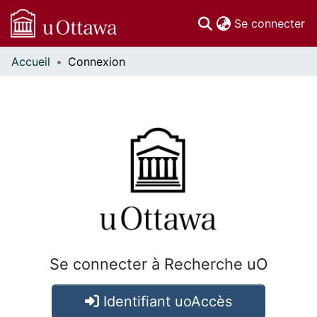
(c
Se connecter
Accueil
Connexion
Communautés
et collections
Parcourir
À propos
Se connecter à Recherche uO
Identifiant uoAccès