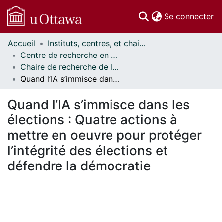
(c
Se connecter
Accueil
Instituts, centres, et chaires de recherche // Research Institutes, Centres, and Chairs
Communautés
Centre de recherche en droit, technologie et société // Centre for Law, Technology, and Society
et collections
Chaire de recherche de l’Université en technologie et société // University Research Chair in Technology and Society
Parcourir
Quand l’IA s’immisce dans les élections : Quatre actions à mettre en oeuvre pour protéger l’intégrité des élections et défendre la démocratie
Statistiques
À propos
Quand l’IA s’immisce dans les
élections : Quatre actions à
mettre en oeuvre pour protéger
l’intégrité des élections et
défendre la démocratie