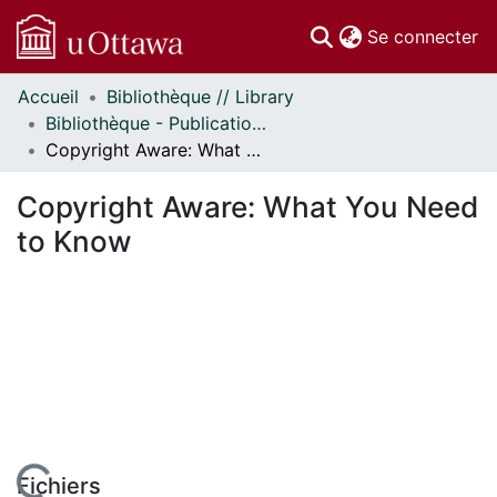
(c
Se connecter
Accueil
Bibliothèque // Library
Communautés
Bibliothèque - Publications // Library - Publications
et collections
Copyright Aware: What You Need to Know
Parcourir
Statistiques
Copyright Aware: What You Need
À propos
to Know
Fichiers