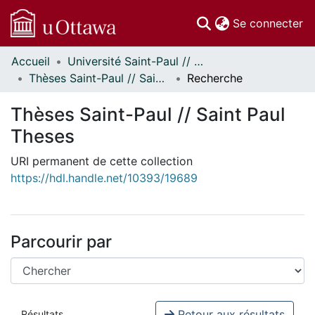
(c
Se connecter
Accueil
Université Saint-Paul // Saint Paul University
Communautés
Thèses Saint-Paul // Saint Paul Theses
Recherche
et collections
Parcourir
Thèses Saint-Paul // Saint Paul
Statistiques
Theses
À propos
URI permanent de cette collection
https://hdl.handle.net/10393/19689
Parcourir par
Retour aux résultats
Résultats