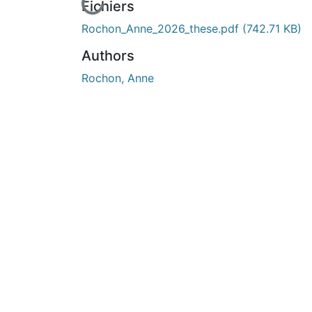
En cours de chargement...
Fichiers
Rochon_Anne_2026_these.pdf
(742.71 KB)
Authors
Rochon, Anne