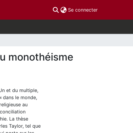
(current)
Se connecter
 du monothéisme
Un et du multiple,
e « dans le monde,
religieuse au
conciliation
hie. La thèse
es Taylor, tel que