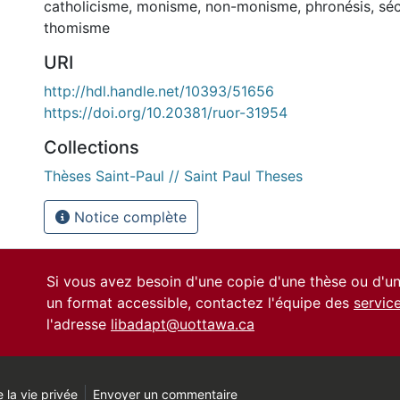
catholicisme
,
monisme
,
non-monisme
,
phronésis
,
séc
thomisme
URI
http://hdl.handle.net/10393/51656
https://doi.org/10.20381/ruor-31954
Collections
Thèses Saint-Paul // Saint Paul Theses
Notice complète
Si vous avez besoin d'une copie d'une thèse ou d'
un format accessible, contactez l'équipe des
servic
l'adresse
libadapt@uottawa.ca
 la vie privée
Envoyer un commentaire