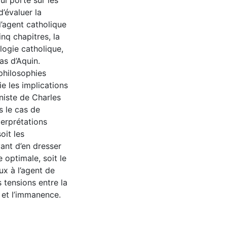
ui porte sur les
’évaluer la
l’agent catholique
inq chapitres, la
ogie catholique,
as d’Aquin.
philosophies
ie les implications
iste de Charles
s le cas de
terprétations
oit les
vant d’en dresser
e optimale, soit le
x à l’agent de
s tensions entre la
e et l’immanence.