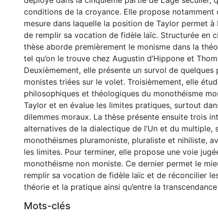
déployé dans la cinquième partie de L’âge séculier, q
conditions de la croyance. Elle propose notamment d
mesure dans laquelle la position de Taylor permet à 
de remplir sa vocation de fidèle laïc. Structurée en c
thèse aborde premièrement le monisme dans la théol
tel qu’on le trouve chez Augustin d’Hippone et Thom
Deuxièmement, elle présente un survol de quelques 
monistes triées sur le volet. Troisièmement, elle étud
philosophiques et théologiques du monothéisme mon
Taylor et en évalue les limites pratiques, surtout dan
dilemmes moraux. La thèse présente ensuite trois in
alternatives de la dialectique de l’Un et du multiple, s
monothéismes pluramoniste, pluraliste et nihiliste, a
les limites. Pour terminer, elle propose une voie jugé
monothéisme non moniste. Ce dernier permet le mieu
remplir sa vocation de fidèle laïc et de réconcilier le
théorie et la pratique ainsi qu’entre la transcendanc
Mots-clés