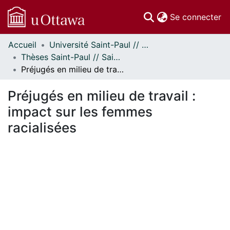
(c
Se connecter
Accueil
Université Saint-Paul // Saint Paul University
Communautés
Thèses Saint-Paul // Saint Paul Theses
et collections
Préjugés en milieu de travail : impact sur les femmes racialisées
Parcourir
Statistiques
Préjugés en milieu de travail :
À propos
impact sur les femmes
racialisées