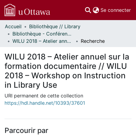
(c
Se connecter
Accueil
Bibliothèque // Library
Communautés
Bibliothèque - Conférences // Library - Conferences
et collections
WILU 2018 – Atelier annuel sur la formation documentaire // WILU 2018 – Workshop on Instruction in Library Use
Recherche
Parcourir
Statistiques
WILU 2018 – Atelier annuel sur la
À propos
formation documentaire // WILU
2018 – Workshop on Instruction
in Library Use
URI permanent de cette collection
https://hdl.handle.net/10393/37601
Parcourir par