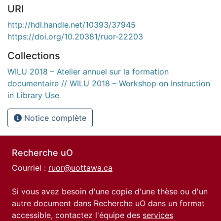
URI
http://hdl.handle.net/10393/37945
https://doi.org/10.20381/ruor-22203
Collections
WILU 2018 – Atelier annuel sur la formation
documentaire // WILU 2018 – Workshop on Instruction
in Library Use
Notice complète
Recherche uO
Courriel :
ruor@uottawa.ca
Si vous avez besoin d'une copie d'une thèse ou d'un
autre document dans Recherche uO dans un format
accessible, contactez l'équipe des
services