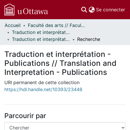
(c
Se connecter
Accueil
Faculté des arts // Faculty of Arts
Communautés
Traduction et interprétation // Translation and Interpretation
et collections
Traduction et interprétation - Publications // Translation and Interpretation - Publications
Recherche
Parcourir
Statistiques
Traduction et interprétation -
À propos
Publications // Translation and
Interpretation - Publications
URI permanent de cette collection
https://hdl.handle.net/10393/23448
Parcourir par