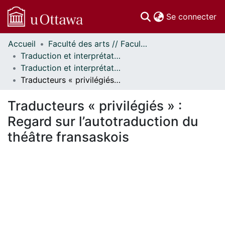
(c
Se connecter
Accueil
Faculté des arts // Faculty of Arts
Communautés
Traduction et interprétation // Translation and Interpretation
et collections
Traduction et interprétation - Publications // Translation and Interpretation - Publications
Parcourir
Traducteurs « privilégiés » : Regard sur l’autotraduction du théâtre fransaskois
Statistiques
À propos
Traducteurs « privilégiés » :
Regard sur l’autotraduction du
théâtre fransaskois