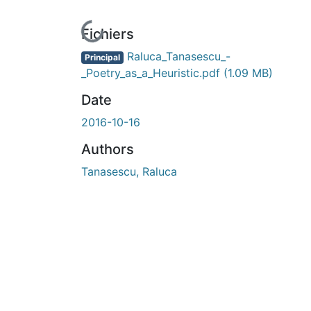
En cours de chargement...
Fichiers
Raluca_Tanasescu_-
Principal
_Poetry_as_a_Heuristic.pdf
(1.09 MB)
Date
2016-10-16
Authors
Tanasescu, Raluca