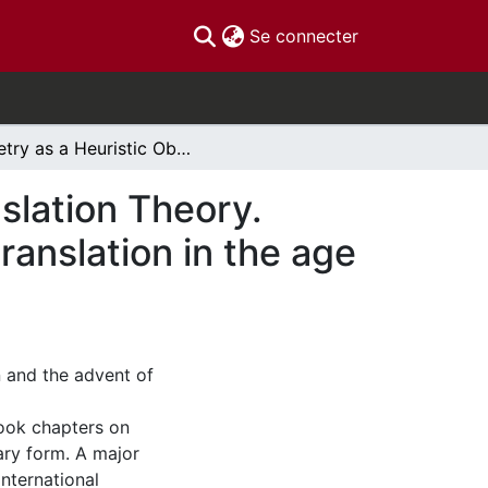
(current)
Se connecter
Poetry as a Heuristic Object of Discourse in Translation Theory. Preliminary notes for the resurrection of poetry translation in the age of globalization
nslation Theory.
ranslation in the age
rn and the advent of
book chapters on
rary form. A major
international