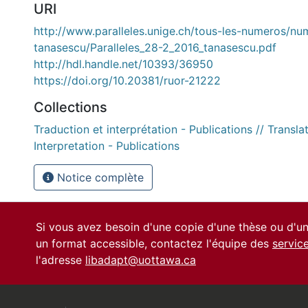
URI
http://www.paralleles.unige.ch/tous-les-numeros/nu
tanasescu/Paralleles_28-2_2016_tanasescu.pdf
http://hdl.handle.net/10393/36950
https://doi.org/10.20381/ruor-21222
Collections
Traduction et interprétation - Publications // Transla
Interpretation - Publications
Notice complète
Si vous avez besoin d'une copie d'une thèse ou d'
un format accessible, contactez l'équipe des
servic
l'adresse
libadapt@uottawa.ca