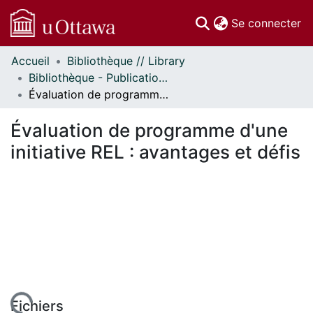
(c
Se connecter
Accueil
Bibliothèque // Library
Communautés
Bibliothèque - Publications // Library - Publications
et collections
Évaluation de programme d'une initiative REL : avantages et défis
Parcourir
Statistiques
Évaluation de programme d'une
À propos
initiative REL : avantages et défis
Fichiers