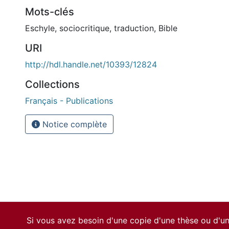
Mots-clés
Eschyle
,
sociocritique
,
traduction
,
Bible
URI
http://hdl.handle.net/10393/12824
Collections
Français - Publications
Notice complète
Si vous avez besoin d'une copie d'une thèse ou d'