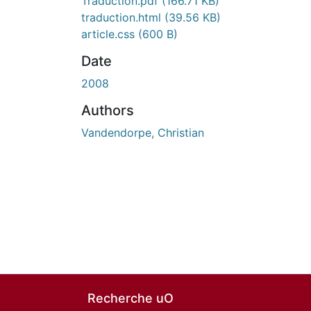
En cours de chargement...
Traduction.pdf
(166.71 KB)
traduction.html
(39.56 KB)
article.css
(600 B)
Date
2008
Authors
Vandendorpe, Christian
Recherche uO