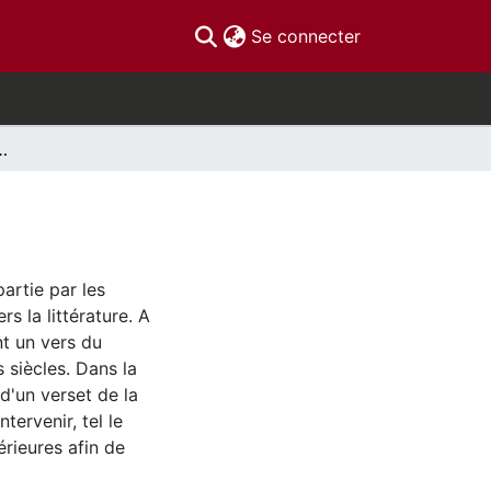
(current)
Se connecter
et l'air du temps
artie par les
s la littérature. A
nt un vers du
 siècles. Dans la
d'un verset de la
tervenir, tel le
rieures afin de