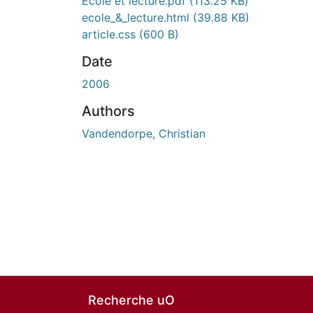
École et lecture.pdf
(113.25 KB)
ecole_&_lecture.html
(39.88 KB)
article.css
(600 B)
Date
2006
Authors
Vandendorpe, Christian
Recherche uO