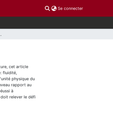
(current)
Se connecter
s le contexte numérique
ure, cet article
 fluidité,
 l'unité physique du
ouveau rapport au
réussi à
doit relever le défi