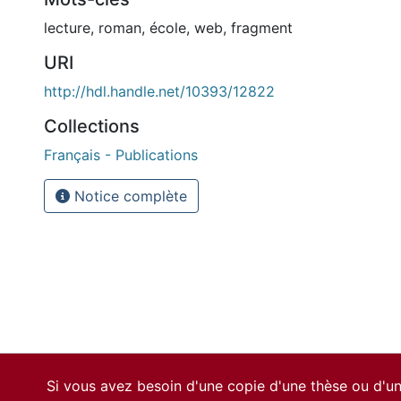
lecture
,
roman
,
école
,
web
,
fragment
URI
http://hdl.handle.net/10393/12822
Collections
Français - Publications
Notice complète
Si vous avez besoin d'une copie d'une thèse ou d'