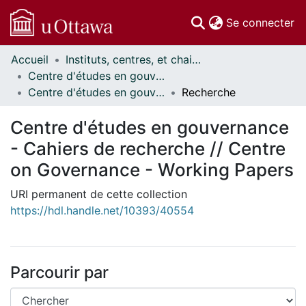
(c
Se connecter
Accueil
Instituts, centres, et chaires de recherche // Research Institutes, Centres, and Chairs
Communautés
Centre d'études en gouvernance // Centre on Governance
et collections
Centre d'études en gouvernance - Cahiers de recherche // Centre on Governance - Working Papers
Recherche
Parcourir
Statistiques
Centre d'études en gouvernance
À propos
- Cahiers de recherche // Centre
on Governance - Working Papers
URI permanent de cette collection
https://hdl.handle.net/10393/40554
Parcourir par