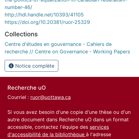
number-46/
http://hdl.handle.net/10393/41105
https://doi.org/10.20381/ruor-25329
Collections
Centre d'études en gouvernance - Cahiers de
recherche // Centre on Governance - Working Papers
Notice complète
Recherche uO
Courriel :
ruor@uottawa.ca
Si vous avez besoin d'une copie d'une thèse ou d'un
autre document dans Recherche uO dans un format
accessible, contactez l'équipe des
services
d'accessibilité de la bibliothèque
à l'adresse