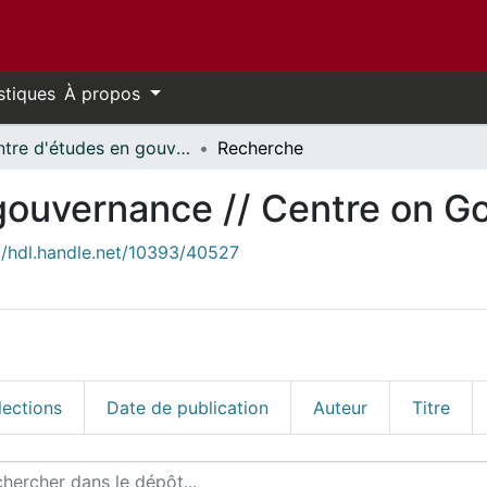
stiques
À propos
Centre d'études en gouvernance // Centre on Governance
Recherche
gouvernance // Centre on G
//hdl.handle.net/10393/40527
ections
Date de publication
Auteur
Titre