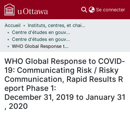
(c
Se connecter
Accueil
Instituts, centres, et chaires de recherche // Research Institutes, Centres, and Chairs
Communautés
Centre d'études en gouvernance // Centre on Governance
et collections
Centre d'études en gouvernance - Cahiers de recherche // Centre on Governance - Working Papers
Parcourir
WHO Global Response to COVID‐19: Communicating Risk / Risky Communication, Rapid Results Report Phase 1: December 31, 2019 to January 31, 2020
Statistiques
À propos
WHO Global Response to COVID‐
19: Communicating Risk / Risky
Communication, Rapid Results R
eport Phase 1:
December 31, 2019 to January 31
, 2020