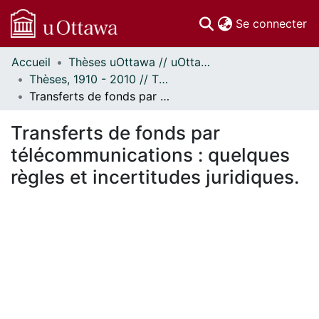
(c
Se connecter
Accueil
Thèses uOttawa // uOttawa Theses
Communautés
Thèses, 1910 - 2010 // Theses, 1910 - 2010
et collections
Transferts de fonds par télécommunications : quelques règles et incertitudes juridiques.
Parcourir
Statistiques
Transferts de fonds par
À propos
télécommunications : quelques
règles et incertitudes juridiques.