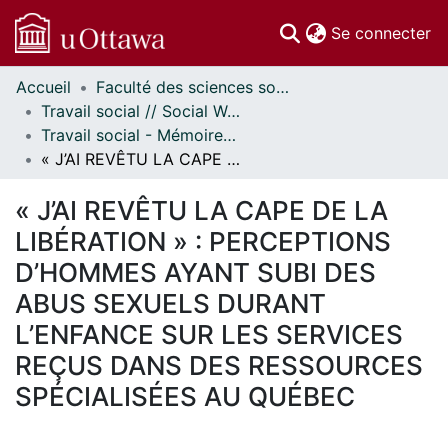
(c
Se connecter
Accueil
Faculté des sciences sociales // Faculty of Social Sciences
Communautés
Travail social // Social Work
et collections
Travail social - Mémoires // Social Work - Research Papers
Parcourir
« J’AI REVÊTU LA CAPE DE LA LIBÉRATION » : PERCEPTIONS D’HOMMES AYANT SUBI DES ABUS SEXUELS DURANT L’ENFANCE SUR LES SERVICES REÇUS DANS DES RESSOURCES SPÉCIALISÉES AU QUÉBEC
Statistiques
À propos
« J’AI REVÊTU LA CAPE DE LA
LIBÉRATION » : PERCEPTIONS
D’HOMMES AYANT SUBI DES
ABUS SEXUELS DURANT
L’ENFANCE SUR LES SERVICES
REÇUS DANS DES RESSOURCES
SPÉCIALISÉES AU QUÉBEC