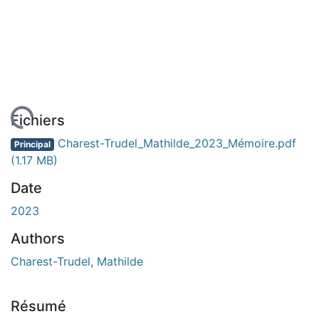
rgement...
Fichiers
Charest-Trudel_Mathilde_2023_Mémoire.pdf
Principal
(1.17 MB)
Date
2023
Authors
Charest-Trudel, Mathilde
Résumé