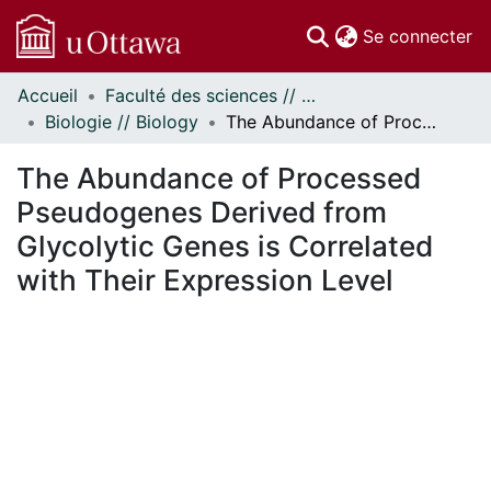
(c
Se connecter
Accueil
Faculté des sciences // Faculty of Science
Communautés
Biologie // Biology
The Abundance of Processed Pseudogenes Derived from Glycolytic Genes is Correlated with Their Expression Level
et collections
Parcourir
The Abundance of Processed
Statistiques
Pseudogenes Derived from
À propos
Glycolytic Genes is Correlated
with Their Expression Level
ent...