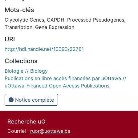
Mots-clés
Glycolytic Genes
,
GAPDH
,
Processed Pseudogenes
,
Transription
,
Gene Expression
URI
http://hdl.handle.net/10393/22781
Collections
Biologie // Biology
Publications en libre accès financées par uOttawa //
uOttawa-Financed Open Access Publications
Notice complète
Recherche uO
Courriel :
ruor@uottawa.ca