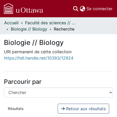
(c
Se connecter
Accueil
Faculté des sciences // Faculty of Science
Communautés
Biologie // Biology
Recherche
et collections
Parcourir
Biologie // Biology
Statistiques
URI permanent de cette collection
À propos
https://hdl.handle.net/10393/12924
Parcourir par
Retour aux résultats
Résultats