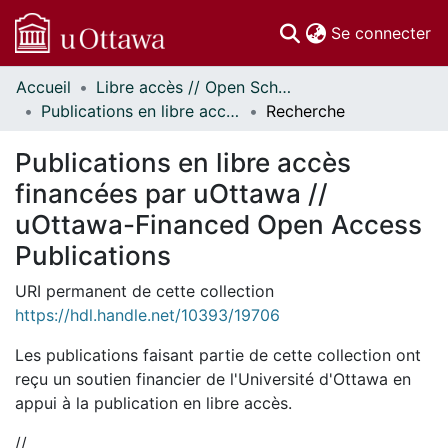
(c
Se connecter
Accueil
Libre accès // Open Scholarship
Communautés
Publications en libre accès financées par uOttawa // uOttawa-Financed Open Access Publications
Recherche
et collections
Parcourir
Publications en libre accès
Statistiques
financées par uOttawa //
À propos
uOttawa-Financed Open Access
Publications
URI permanent de cette collection
https://hdl.handle.net/10393/19706
Les publications faisant partie de cette collection ont
reçu un soutien financier de l'Université d'Ottawa en
appui à la publication en libre accès.
//