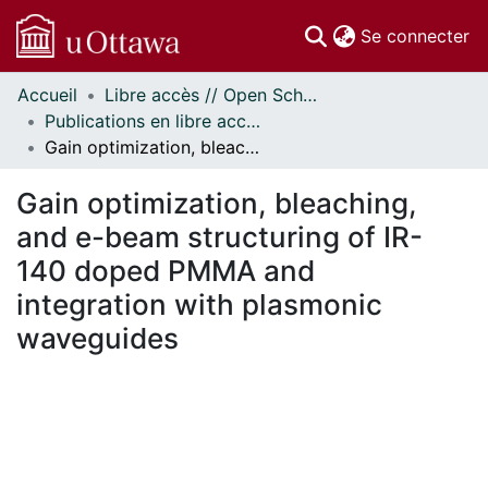
(c
Se connecter
Accueil
Libre accès // Open Scholarship
Communautés
Publications en libre accès financées par uOttawa // uOttawa-Financed Open Access Publications
et collections
Gain optimization, bleaching, and e-beam structuring of IR-140 doped PMMA and integration with plasmonic waveguides
Parcourir
Statistiques
Gain optimization, bleaching,
À propos
and e-beam structuring of IR-
140 doped PMMA and
integration with plasmonic
waveguides