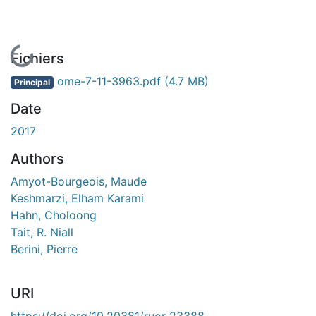
En cours de chargement...
Fichiers
ome-7-11-3963.pdf
(4.7 MB)
Principal
Date
2017
Authors
Amyot-Bourgeois, Maude
Keshmarzi, Elham Karami
Hahn, Choloong
Tait, R. Niall
Berini, Pierre
URI
https://doi.org/10.20381/ruor-23388