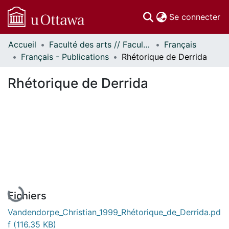
(c
Se connecter
Accueil
Faculté des arts // Faculty of Arts
Français
Communautés
Français - Publications
Rhétorique de Derrida
et collections
Parcourir
Rhétorique de Derrida
Statistiques
À propos
En cours de chargement...
Fichiers
Vandendorpe_Christian_1999_Rhétorique_de_Derrida.pd
f
(116.35 KB)