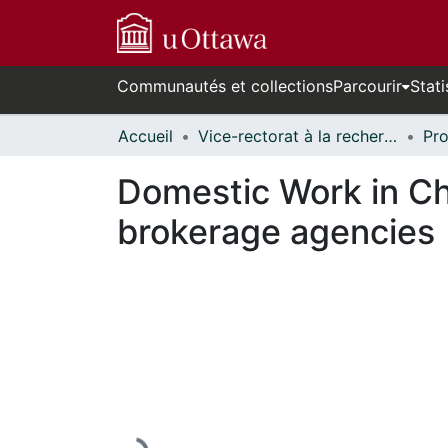
Communautés et collections
Parcourir
Stati
Accueil
Vice-rectorat à la recherche // Office of the V-P, Research
Domestic Work in Chi
brokerage agencies
En cours de chargement...