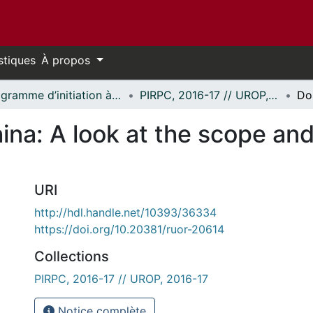
stiques
À propos
Programme d’initiation à la recherche au premier cycle (PIRPC) // Undergraduate Research Opportunity Program (UROP)
PIRPC, 2016-17 // UROP, 2016-17
na: A look at the scope and 
URI
http://hdl.handle.net/10393/36334
https://doi.org/10.20381/ruor-20614
Collections
PIRPC, 2016-17 // UROP, 2016-17
Notice complète