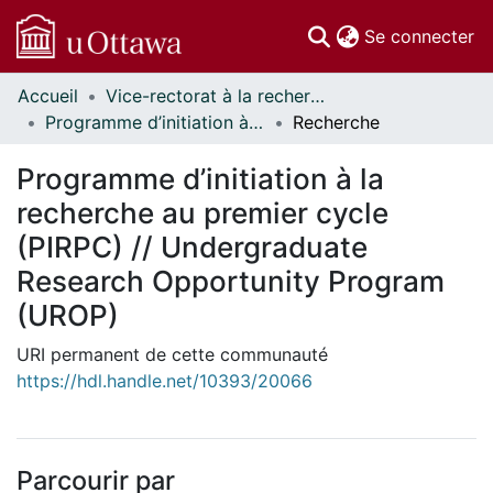
(c
Se connecter
Accueil
Vice-rectorat à la recherche // Office of the V-P, Research
Communautés
Programme d’initiation à la recherche au premier cycle (PIRPC) // Undergraduate Research Opportunity Program (UROP)
Recherche
et collections
Parcourir
Programme d’initiation à la
Statistiques
recherche au premier cycle
À propos
(PIRPC) // Undergraduate
Research Opportunity Program
(UROP)
URI permanent de cette communauté
https://hdl.handle.net/10393/20066
Parcourir par