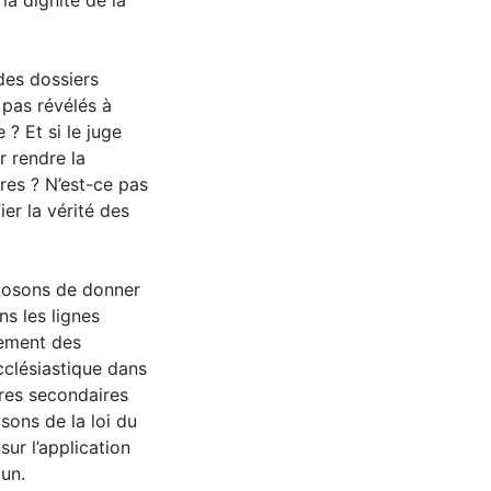
la dignité de la
 des dossiers
 pas révélés à
 ? Et si le juge
r rendre la
res ? N’est-ce pas
er la vérité des
oposons de donner
s les lignes
itement des
cclésiastique dans
tres secondaires
isons de la loi du
sur l’application
un.