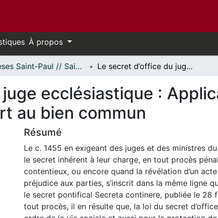
stiques
À propos
Thèses Saint-Paul // Saint Paul Theses
Le secret d’office du juge ecclésiastique : Application du canon 1455 du CIC/83 par rapport au bien commun
u juge ecclésiastique : Appl
ort au bien commun
Résumé
Le c. 1455 en exigeant des juges et des ministres du
le secret inhérent à leur charge, en tout procès péna
contentieux, ou encore quand la révélation d’un acte
préjudice aux parties, s’inscrit dans la même ligne qu
le secret pontifical Secreta continere, publiée le 28 
tout procès, il en résulte que, la loi du secret d’offic