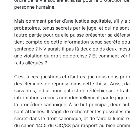
ordre de la vie sociale et aussi pour la protection de 
personne humaine.
Mais comment parler d’une justice équitable, s’il y a
probatoires, tenus secrets par le juge, et qui ne sont
l’autre partie pour qu’elle puisse présenter sa défense
tient compte de cette information tenue secrète pou
sentence ? N’y aurait-il pas là deux poids deux mesu
une violation du droit de défense ? Et comment vérifi
faits allégués ?
C’est à ces questions et d’autres que nous nous pr
des éléments de réponse dans cette thèse. Aussi, dan
suivantes, le but principal est de réfléchir sur le tra
informations reçues confidentiellement par le juge e
la procédure canonique. À ce but principal, deux au
sont attachés. Il s’agit de rechercher les possibles ra
secret dans le droit canonique, et de faire la lumière 
du canon 1455 du CIC/83 par rapport au bien comm