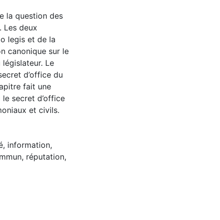
se la question des
. Les deux
io legis et de la
ion canonique sur le
 législateur. Le
secret d’office du
pitre fait une
le secret d’office
oniaux et civils.
é
,
information
,
commun
,
réputation
,