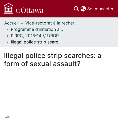
(c
Se connecter
Accueil
Vice-rectorat à la recherche // Office of the V-P, Research
Communautés
Programme d’initiation à la recherche au premier cycle (PIRPC) // Undergraduate Research Opportunity Program (UROP)
et collections
PIRPC, 2013-14 // UROP, 2013-14
Parcourir
Illegal police strip searches: a form of sexual assault?
Statistiques
À propos
Illegal police strip searches: a
form of sexual assault?