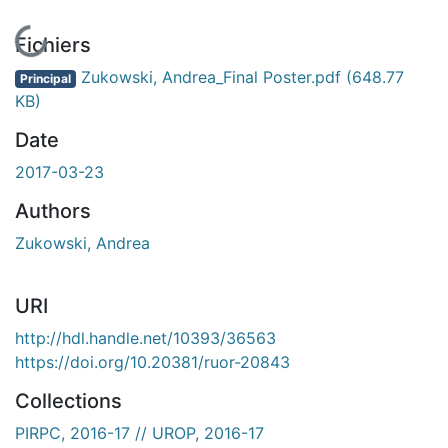
En cours de chargement...
Fichiers
Zukowski, Andrea_Final Poster.pdf
(648.77
Principal
KB)
Date
2017-03-23
Authors
Zukowski, Andrea
URI
http://hdl.handle.net/10393/36563
https://doi.org/10.20381/ruor-20843
Collections
PIRPC, 2016-17 // UROP, 2016-17