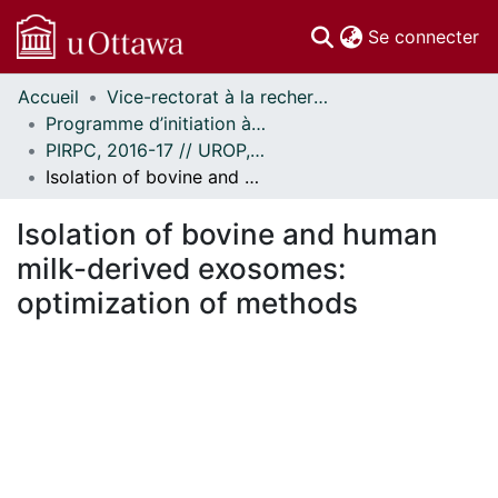
(c
Se connecter
Accueil
Vice-rectorat à la recherche // Office of the V-P, Research
Communautés
Programme d’initiation à la recherche au premier cycle (PIRPC) // Undergraduate Research Opportunity Program (UROP)
et collections
PIRPC, 2016-17 // UROP, 2016-17
Parcourir
Isolation of bovine and human milk-derived exosomes: optimization of methods
Statistiques
À propos
Isolation of bovine and human
milk-derived exosomes:
optimization of methods