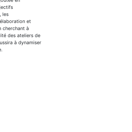
ajoutée en
ectifs
 les
’élaboration et
n cherchant à
ité des ateliers de
éussira à dynamiser
e.