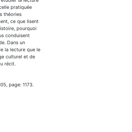
tudier la lecture
celle pratiquée
es théories
nt, ce que lisent
istoire, pourquoi
ous conduisent
de. Dans un
 la lecture que le
ge culturel et de
u récit.
05, page: 1173.