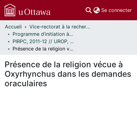
(c
Se connecter
Accueil
Vice-rectorat à la recherche // Office of the V-P, Research
Communautés
Programme d’initiation à la recherche au premier cycle (PIRPC) // Undergraduate Research Opportunity Program (UROP)
et collections
PIRPC, 2011-12 // UROP, 2011-12
Parcourir
Présence de la religion vécue à Oxyrhynchus dans les demandes oraculaires
Statistiques
À propos
Présence de la religion vécue à
Oxyrhynchus dans les demandes
oraculaires