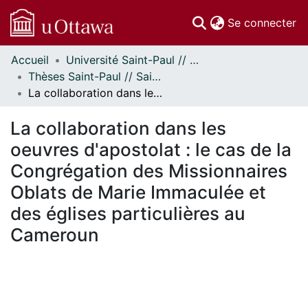
(c
Se connecter
Accueil
Université Saint-Paul // Saint Paul University
Communautés
Thèses Saint-Paul // Saint Paul Theses
et collections
La collaboration dans les oeuvres d'apostolat : le cas de la Congrégation des Missionnaires Oblats de Marie Immaculée et des églises particulières au Cameroun
Parcourir
Statistiques
La collaboration dans les
À propos
oeuvres d'apostolat : le cas de la
Congrégation des Missionnaires
Oblats de Marie Immaculée et
des églises particulières au
Cameroun