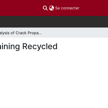
(current)
Se connecter
Analysis of Crack Propagation in Concrete Containing Recycled Concrete Aggregates
aining Recycled