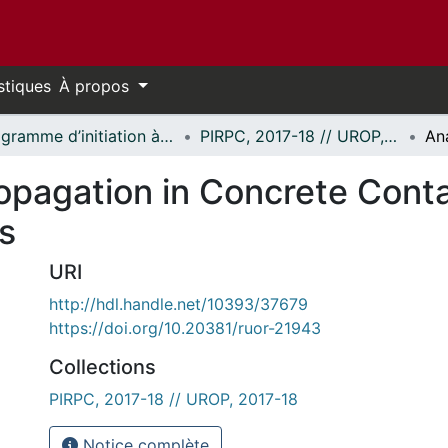
stiques
À propos
Programme d’initiation à la recherche au premier cycle (PIRPC) // Undergraduate Research Opportunity Program (UROP)
PIRPC, 2017-18 // UROP, 2017-18
ropagation in Concrete Cont
s
URI
http://hdl.handle.net/10393/37679
https://doi.org/10.20381/ruor-21943
Collections
PIRPC, 2017-18 // UROP, 2017-18
Notice complète