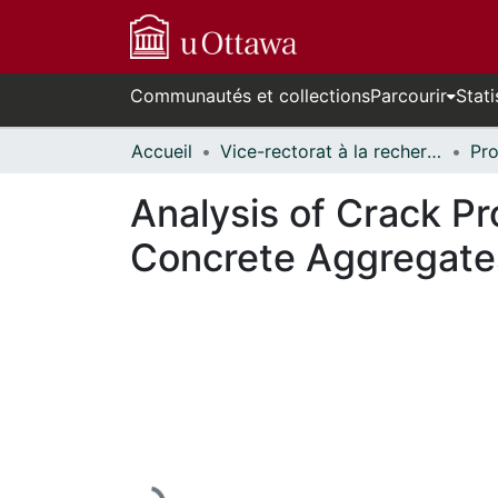
Communautés et collections
Parcourir
Stati
Accueil
Vice-rectorat à la recherche // Office of the V-P, Research
Analysis of Crack P
Concrete Aggregate
En cours de chargement...