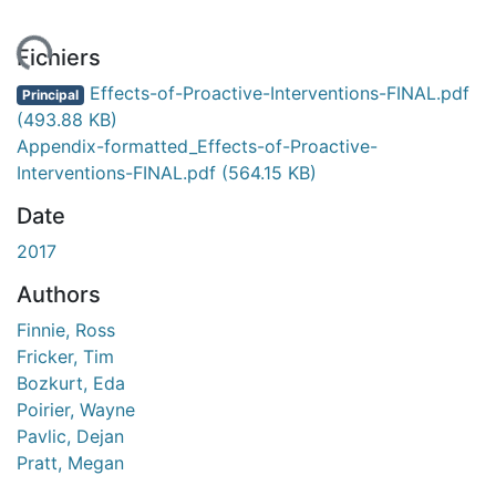
chargement...
Fichiers
Effects-of-Proactive-Interventions-FINAL.pdf
Principal
(493.88 KB)
Appendix-formatted_Effects-of-Proactive-
Interventions-FINAL.pdf
(564.15 KB)
Date
2017
Authors
Finnie, Ross
Fricker, Tim
Bozkurt, Eda
Poirier, Wayne
Pavlic, Dejan
Pratt, Megan