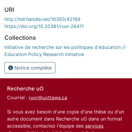
URI
http://hdl.handle.net/10393/42189
https://doi.org/10.20381/ruor-26411
Collections
Initiative de recherche sur les politiques d'éducation //
Education Policy Research Initiative
Notice complète
Recherche uO
Courriel :
ruor@uottawa.ca
Si vous avez besoin d'une copie d'une thèse ou d'un
autre document dans Recherche uO dans un format
accessible, contactez l'équipe des
services