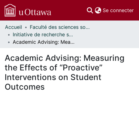
(c
Se connecter
Accueil
Faculté des sciences sociales // Faculty of Social Sciences
Communautés
Initiative de recherche sur les politiques d'éducation // Education Policy Research Initiative
et collections
Academic Advising: Measuring the Effects of “Proactive” Interventions on Student Outcomes
Parcourir
Statistiques
Academic Advising: Measuring
À propos
the Effects of “Proactive”
Interventions on Student
Outcomes