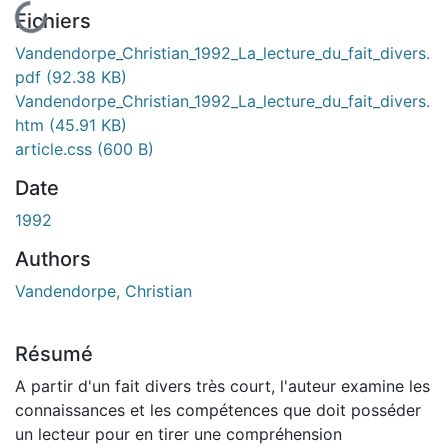
En cours de chargement...
Fichiers
Vandendorpe_Christian_1992_La_lecture_du_fait_divers.
pdf
(92.38 KB)
Vandendorpe_Christian_1992_La_lecture_du_fait_divers.
htm
(45.91 KB)
article.css
(600 B)
Date
1992
Authors
Vandendorpe, Christian
Résumé
A partir d'un fait divers très court, l'auteur examine les
connaissances et les compétences que doit posséder
un lecteur pour en tirer une compréhension