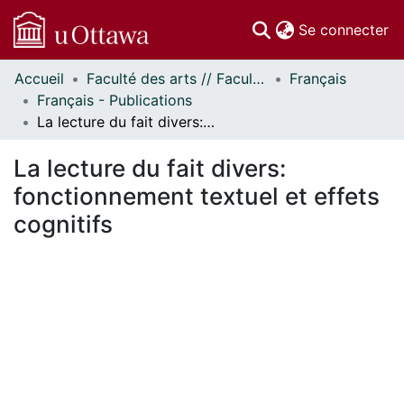
(c
Se connecter
Accueil
Faculté des arts // Faculty of Arts
Français
Communautés
Français - Publications
et collections
La lecture du fait divers: fonctionnement textuel et effets cognitifs
Parcourir
Statistiques
La lecture du fait divers:
À propos
fonctionnement textuel et effets
cognitifs