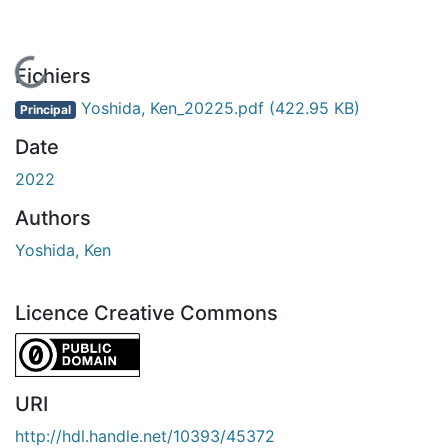
En cours de chargement...
Fichiers
Yoshida, Ken_20225.pdf
(422.95 KB)
Principal
Date
2022
Authors
Yoshida, Ken
Licence Creative Commons
CC0 1.0 Universal
URI
http://hdl.handle.net/10393/45372