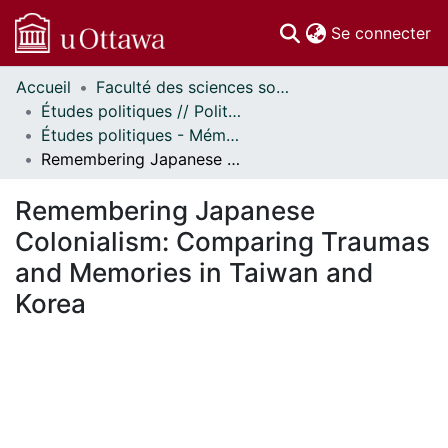
(c
Se connecter
Accueil
Faculté des sciences sociales // Faculty of Social Sciences
Communautés
Études politiques // Political Studies
et collections
Études politiques - Mémoires // Political Studies - Research Papers
Parcourir
Remembering Japanese Colonialism: Comparing Traumas and Memories in Taiwan and Korea
Statistiques
À propos
Remembering Japanese
Colonialism: Comparing Traumas
and Memories in Taiwan and
Korea