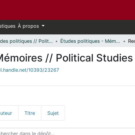
stiques
À propos
Études politiques // Political Studies
Études politiques - Mémoires // Political Studies - Research Papers
Re
Mémoires // Political Studie
dl.handle.net/10393/23267
uteur
Titre
Sujet