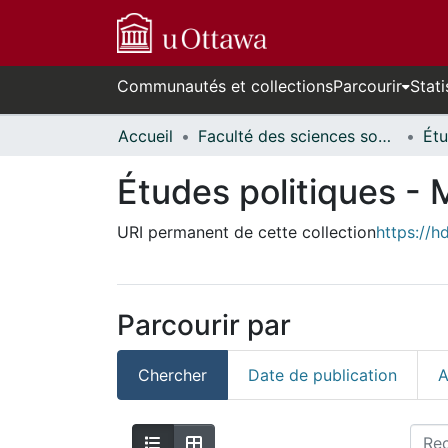
Communautés et collections
Parcourir
Stati
Accueil
Faculté des sciences sociales // Faculty of Social Sciences
Études politiques - 
URI permanent de cette collection
https://h
Parcourir par
Chercher
Date de publication
A