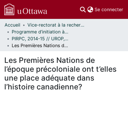
(c
Se connecter
Accueil
Vice-rectorat à la recherche // Office of the V-P, Research
Communautés
Programme d’initiation à la recherche au premier cycle (PIRPC) // Undergraduate Research Opportunity Program (UROP)
et collections
PIRPC, 2014-15 // UROP, 2014-15
Parcourir
Les Premières Nations de l’époque précoloniale ont t’elles une place adéquate dans l’histoire canadienne?
Statistiques
À propos
Les Premières Nations de
l’époque précoloniale ont t’elles
une place adéquate dans
l’histoire canadienne?