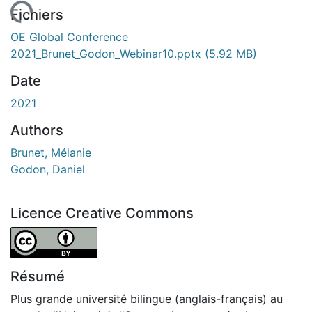
rgement...
Fichiers
OE Global Conference
2021_Brunet_Godon_Webinar10.pptx
(5.92 MB)
Date
2021
Authors
Brunet, Mélanie
Godon, Daniel
Licence Creative Commons
Attribution 4.0 International
Résumé
Plus grande université bilingue (anglais-français) au