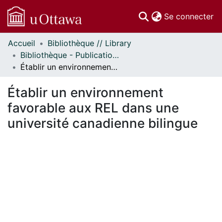
(c
Se connecter
Accueil
Bibliothèque // Library
Communautés
Bibliothèque - Publications // Library - Publications
et collections
Établir un environnement favorable aux REL dans une université canadienne bilingue
Parcourir
Statistiques
Établir un environnement
À propos
favorable aux REL dans une
université canadienne bilingue