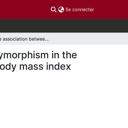
(current)
Se connecter
The association between a single nucleotide polymorphism in the SOCS-3 gene and caloric intake is modified by body mass index
lymorphism in the
body mass index