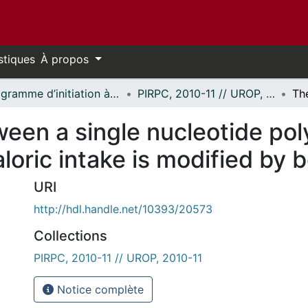
stiques
À propos
Programme d’initiation à la recherche au premier cycle (PIRPC) // Undergraduate Research Opportunity Program (UROP)
PIRPC, 2010-11 // UROP, 2010-11
ween a single nucleotide po
oric intake is modified by 
URI
http://hdl.handle.net/10393/20573
Collections
PIRPC, 2010-11 // UROP, 2010-11
Notice complète