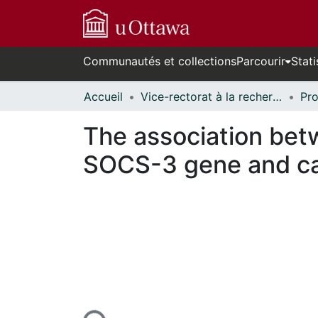
Communautés et collections
Parcourir
Stati
Accueil
Vice-rectorat à la recherche // Office of the V-P, Research
The association bet
SOCS-3 gene and cal