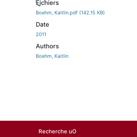
n cours de chargement...
Fichiers
Boehm, Kaitlin.pdf
(142.15 KB)
Date
2011
Authors
Boehm, Kaitlin
Recherche uO