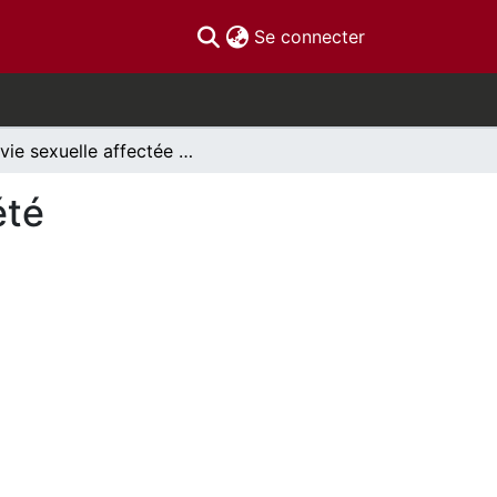
(current)
Se connecter
La vie sexuelle affectée par la sensibilité à l’anxiété
été