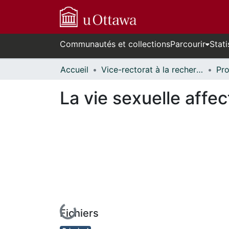
Communautés et collections
Parcourir
Stati
Accueil
Vice-rectorat à la recherche // Office of the V-P, Research
La vie sexuelle affect
En cours de chargement...
Fichiers