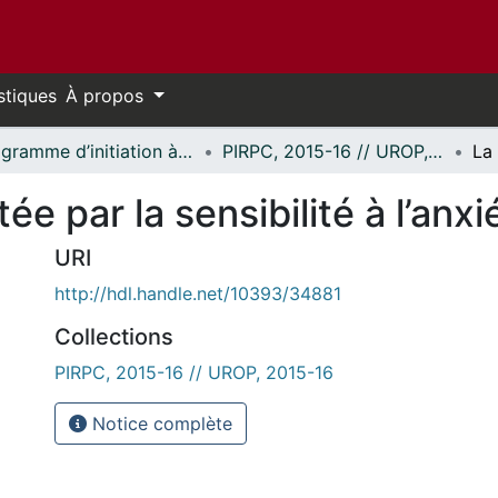
stiques
À propos
Programme d’initiation à la recherche au premier cycle (PIRPC) // Undergraduate Research Opportunity Program (UROP)
PIRPC, 2015-16 // UROP, 2015-16
ée par la sensibilité à l’anxi
URI
http://hdl.handle.net/10393/34881
Collections
PIRPC, 2015-16 // UROP, 2015-16
Notice complète