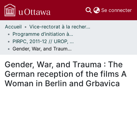
(c
Se connecter
Accueil
Vice-rectorat à la recherche // Office of the V-P, Research
Communautés
Programme d’initiation à la recherche au premier cycle (PIRPC) // Undergraduate Research Opportunity Program (UROP)
et collections
PIRPC, 2011-12 // UROP, 2011-12
Parcourir
Gender, War, and Trauma : The German reception of the films A Woman in Berlin and Grbavica
Statistiques
À propos
Gender, War, and Trauma : The
German reception of the films A
Woman in Berlin and Grbavica