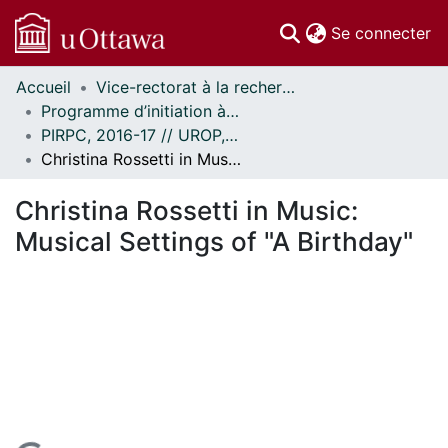
(c
Se connecter
Accueil
Vice-rectorat à la recherche // Office of the V-P, Research
Communautés
Programme d’initiation à la recherche au premier cycle (PIRPC) // Undergraduate Research Opportunity Program (UROP)
et collections
PIRPC, 2016-17 // UROP, 2016-17
Parcourir
Christina Rossetti in Music: Musical Settings of "A Birthday"
Statistiques
À propos
Christina Rossetti in Music:
Musical Settings of "A Birthday"