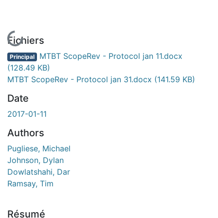
En cours de chargement...
Fichiers
MTBT ScopeRev - Protocol jan 11.docx
Principal
(128.49 KB)
MTBT ScopeRev - Protocol jan 31.docx
(141.59 KB)
Date
2017-01-11
Authors
Pugliese, Michael
Johnson, Dylan
Dowlatshahi, Dar
Ramsay, Tim
Résumé