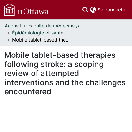
(c
Se connecter
Accueil
Faculté de médecine // Faculty of Medicine
Communautés
Épidémiologie et santé publique // Epidemiology and Public Health
et collections
Mobile tablet-based therapies following stroke: a scoping review of attempted interventions and the challenges encountered
Parcourir
Statistiques
Mobile tablet-based therapies
À propos
following stroke: a scoping
review of attempted
interventions and the challenges
encountered