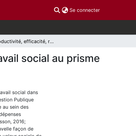
(current)
Se connecter
Productivité, efficacité, responsabilisation: Le travail social au prisme de la nouvelle gestion publique (NGP)
avail social au prisme
avail social dans
estion Publique
e au sein des
 dépenses
esson, 2016;
uvelle façon de