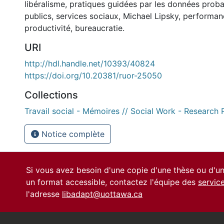
libéralisme, pratiques guidées par les données proba
publics, services sociaux, Michael Lipsky, performanc
productivité, bureaucratie.
URI
http://hdl.handle.net/10393/40824
https://doi.org/10.20381/ruor-25050
Collections
Travail social - Mémoires // Social Work - Research 
Notice complète
Si vous avez besoin d'une copie d'une thèse ou d'
un format accessible, contactez l'équipe des
servic
l'adresse
libadapt@uottawa.ca