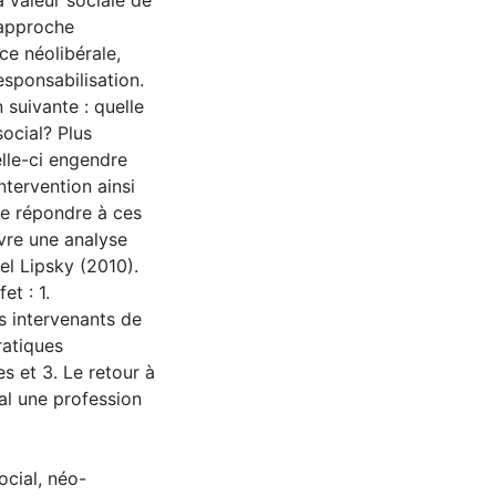
a valeur sociale de
 approche
ce néolibérale,
esponsabilisation.
 suivante : quelle
social? Plus
lle-ci engendre
ntervention ainsi
 de répondre à ces
vre une analyse
ael Lipsky (2010).
et : 1.
s intervenants de
ratiques
s et 3. Le retour à
ial une profession
ocial, néo-